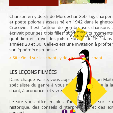
Chanson en yiddish de Mordechai Gebirtig, charpen
et poète polonais assassiné en 1942 dans le ghett
Cracovie. Il est l’auteur de nombreuses chansons q
écrivait pour ses trois filles, sur les petits moment
quotidien et la vie des juifs d’Europe de l’Est dans
années 20 et 30. Celle-ci est une invitation à profite
son éphémère jeunesse.
> Site Yidlid sur les chants yiddish et sur ce chant
LES LEÇONS FILMÉES
Dans chaque valise, vous apprendrez avec un Maît
spécialiste du genre à vous mettre en bouche la l
chant, à prononcer et vivre le texte.
Le site vous offre en plus d’autres vidéos sur le 
historique, des conseils d’interprétation et des ex
concert.