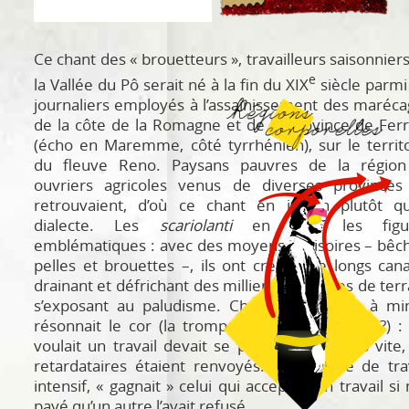
Ce chant des « brouetteurs », travailleurs saisonnier
e
la Vallée du Pô serait né à la fin du XIX
siècle parmi
journaliers employés à l’assainissement des maréc
de la côte de la Romagne et de la province de Fer
(écho en Maremme, côté tyrrhénien), sur le territ
du fleuve Reno. Paysans pauvres de la région
ouvriers agricoles venus de diverses provinces 
retrouvaient, d’où ce chant en italien plutôt qu
dialecte. Les
scariolanti
en sont les figu
emblématiques : avec des moyens dérisoires – bêc
pelles et brouettes –, ils ont creusé de longs can
drainant et défrichant des milliers d’hectares de terr
s’exposant au paludisme. Chaque dimanche à min
résonnait le cor (la trompe ?
corno
?
tromba
?) :
voulait un travail devait se présenter au plus vite,
retardataires étaient renvoyés. En période de tra
intensif, « gagnait » celui qui acceptait un travail si
payé qu’un autre l’avait refusé.