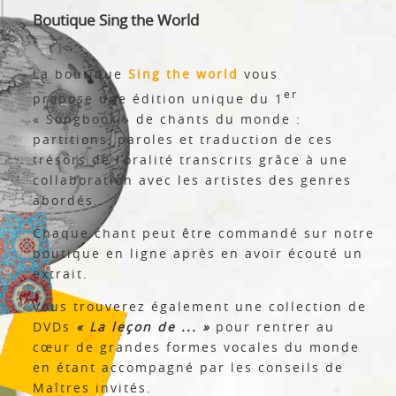
Boutique Sing the World
La boutique
Sing the world
vous
er
propose une édition unique du 1
« Songbook » de chants du monde :
partitions, paroles et traduction de ces
trésors de l’oralité transcrits grâce à une
collaboration avec les artistes des genres
abordés.
Chaque chant peut être commandé sur notre
boutique en ligne après en avoir écouté un
extrait.
Vous trouverez également une collection de
DVDs
« La leçon de ... »
pour rentrer au
cœur de grandes formes vocales du monde
en étant accompagné par les conseils de
Maîtres invités.